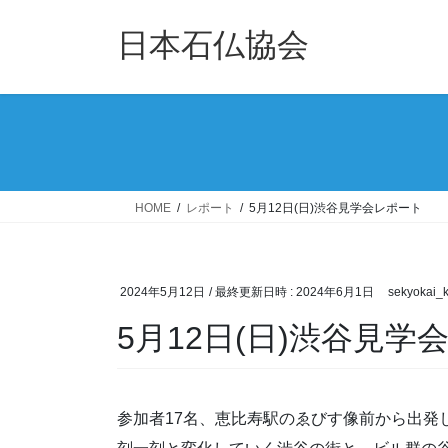
コ
ナ
ン
ビ
日本石仏協会
テ
ゲ
ン
ー
ツ
シ
へ
ョ
ス
ン
キ
に
ッ
移
HOME
レポート
5月12日(日)渋谷見学会レポート
プ
動
2024年5月12日
/ 最終更新日時 :
2024年6月1日
sekyokai_
5月12日(日)渋谷見学
参加者17名、恵比寿駅のゑびす像前から出発