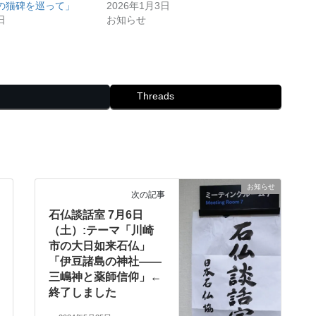
の猫碑を巡って」
2026年1月3日
日
お知らせ
Threads
お知らせ
次の記事
石仏談話室 7月6日
（土）:テーマ「川崎
市の大日如来石仏」
「伊豆諸島の神社――
三嶋神と薬師信仰」←
終了しました