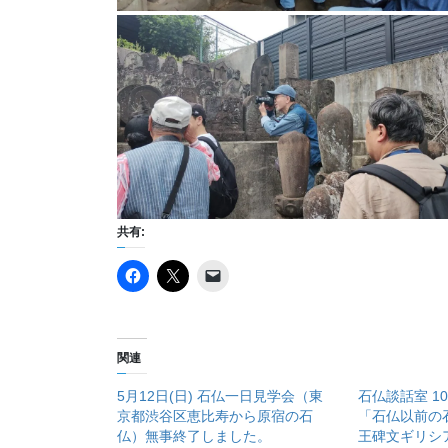
共有:
関連
5月12日(日) 石仏一日見学会（東
石仏談話室 1
京都渋谷区恵比寿から原宿の石
「石仏以前の
仏）無事終了しました。
王碑文ギリシ