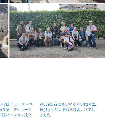
0月7日（土）:テーマ
第339回石仏談話室 令和8年2月21
石造物 アショーカ
日(土) 明治大学和泉校舎←終了し
ア語バージョン建立
ました