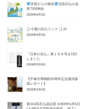
支部からの報告
北陸石仏の会
第70回例会
2026年6月3日
❏ 今週の石仏リンク ❏ 25
2026年6月3日
『日本の石仏』第１８８号を刊行
しました
2026年5月9日
【平塚市博物館50周年記念講演参
加レポート】
2026年5月4日
第343回石仏談話室 令和8年6月6日
(土)明治大学駿河台校舎 ←終了し