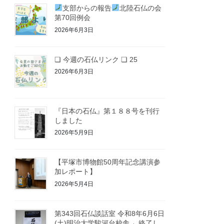
支部からの報告
北陸石仏の会
第70回例会
2026年6月3日
❏ 今週の石仏リンク ❏ 25
2026年6月3日
『日本の石仏』第１８８号を刊行
しました
2026年5月9日
【平塚市博物館50周年記念講演参
加レポート】
2026年5月4日
第343回石仏談話室 令和8年6月6日
(土)明治大学駿河台校舎 ←終了し