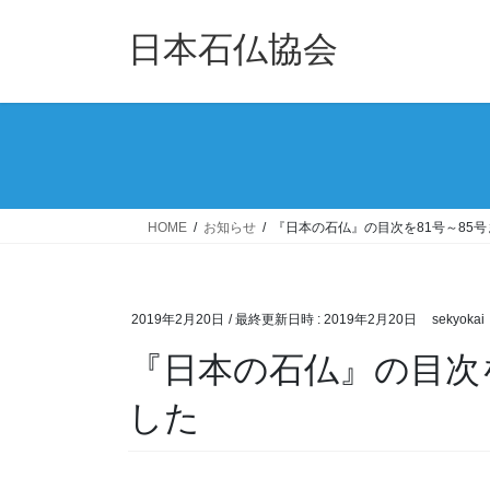
コ
ナ
ン
ビ
日本石仏協会
テ
ゲ
ン
ー
ツ
シ
へ
ョ
ス
ン
キ
に
ッ
移
HOME
お知らせ
『日本の石仏』の目次を81号～85
プ
動
2019年2月20日
/ 最終更新日時 :
2019年2月20日
sekyokai
『日本の石仏』の目次を
した